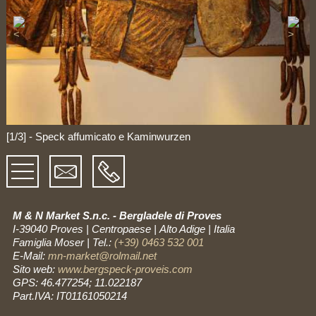
[1/3] - Speck affumicato e Kaminwurzen
M & N Market S.n.c. - Bergladele di Proves
I-39040 Proves
|
Centropaese
|
Alto Adige | Italia
Famiglia Moser
|
Tel.:
(+39) 0463 532 001
E-Mail:
mn-market@rolmail.net
Sito web:
www.bergspeck-proveis.com
GPS: 46.477254; 11.022187
Part.IVA: IT01161050214