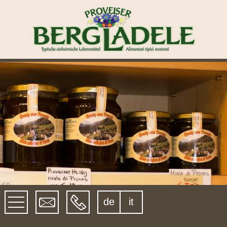
de
it