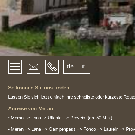
de
it
So können Sie uns finden...
Lassen Sie sich jetzt einfach Ihre schnellste oder kürzeste Rou
Anreise von Meran:
• Meran −> Lana -> Ultental −> Proveis (ca. 50 Min.)
• Meran −> Lana −> Gampenpass −> Fondo −> Laurein −> Proveis