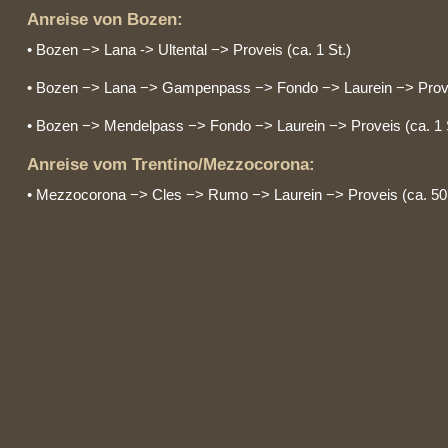
Anreise von Bozen:
• Bozen −> Lana -> Ultental −> Proveis (ca. 1 St.)
• Bozen −> Lana −> Gampenpass −> Fondo −> Laurein −> Proveis
• Bozen −> Mendelpass −> Fondo −> Laurein −> Proveis (ca. 1 S
Anreise vom Trentino/Mezzocorona:
• Mezzocorona −> Cles −> Rumo −> Laurein −> Proveis (ca. 50