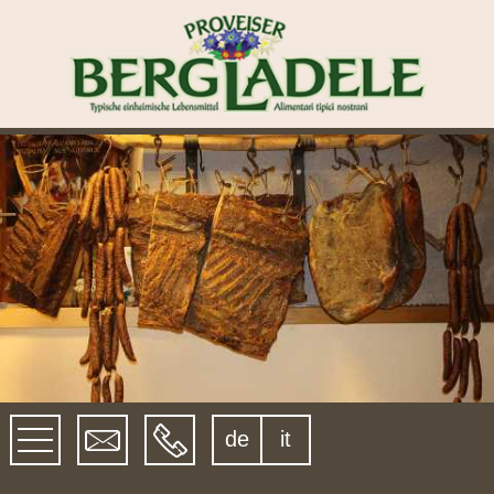
de
it